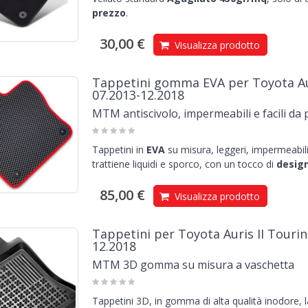
prezzo
.
30,00 €
Visualizza prodotto
Tappetini gomma EVA per Toyota Aur
07.2013-12.2018
MTM antiscivolo, impermeabili e facili da 
Tappetini in
EVA
su misura, leggeri, impermeabili 
trattiene liquidi e sporco, con un tocco di
design
85,00 €
Visualizza prodotto
Tappetini per Toyota Auris II Tourin
12.2018
MTM 3D gomma su misura a vaschetta
Tappetini 3D, in gomma di alta qualità inodore, 