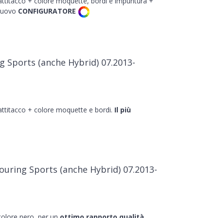
battitacco + colore moquette, bordi e impuntura +
 nuovo
CONFIGURATORE
g Sports (anche Hybrid) 07.2013-
battitacco + colore moquette e bordi.
Il più
ouring Sports (anche Hybrid) 07.2013-
 colore nero, per un
ottimo rapporto qualità