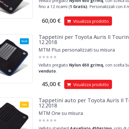
Velluto pregiato
Nylon 650 gr/mq
, con scelta 
fino a 12 ricami (
1
Gratis)
.
Personalizzali con il
60,00 €
Visualizza prodotto
Tappetini per Toyota Auris II Tourin
12.2018
MTM Plus personalizzati su misura
Velluto pregiato
Nylon 650 gr/mq
, con scelta 
venduto
.
45,00 €
Visualizza prodotto
Tappetini auto per Toyota Auris II T
12.2018
MTM One su misura
Velluto standard
Agugliato 450gr/mq
, solo di