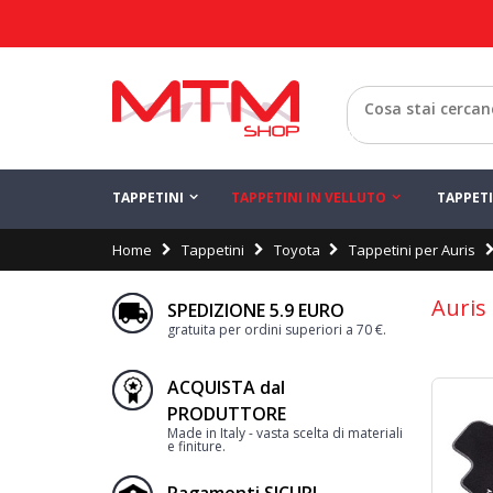
Indietro
TAPPETINI
TAPPETINI IN VELLUTO
TAPPET
Home
Tappetini
Toyota
Tappetini per Auris
Auris
SPEDIZIONE 5.9 EURO
gratuita per ordini superiori a 70 €.
ACQUISTA dal
PRODUTTORE
Made in Italy - vasta scelta di materiali
e finiture.
Pagamenti SICURI