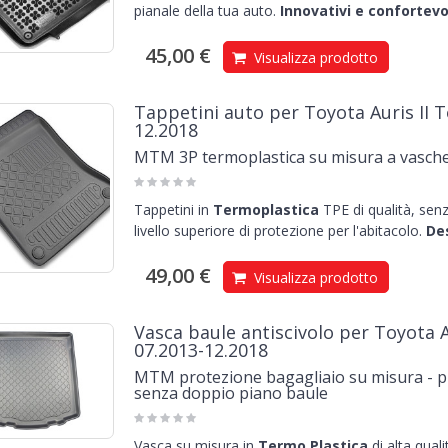
pianale della tua auto.
Innovativi e confortevol
45,00 €
Visualizza prodotto
Tappetini auto per Toyota Auris II T
12.2018
MTM 3P termoplastica su misura a vasche
Tappetini in
Termoplastica
TPE di qualità, senz
livello superiore di protezione per l'abitacolo.
Des
49,00 €
Visualizza prodotto
Vasca baule antiscivolo per Toyota A
07.2013-12.2018
MTM protezione bagagliaio su misura - p
senza doppio piano baule
Vasca su misura in
Termo Plastica
di alta qual