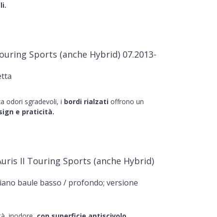
i.
ouring Sports (anche Hybrid) 07.2013-
tta
a odori sgradevoli, i
bordi rialzati
offrono un
ign e praticità.
uris II Touring Sports (anche Hybrid)
iano baule basso / profondo; versione
ità, inodore,
con superficie antiscivolo
.