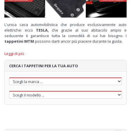
L'unica casa automobilistica che produce esclusivamente auto
elettriche: ecco
TESLA,
che grazie al suo abitacolo ampio e
seducente ti garantisce tutta la comodità di cui hai bisogno. I
tappetini MTM
possono darti ancor più piacere durante la guida.
Su
MTM Shop
trovi
i tappetini
adatti alla tua
TESLA.
Scegli tra
Leggi di più
diversi materiali: la
classica moquette
può essere personalizzata
con un ricamo o con un logo a tuo piacere; il
velluto pregiato
è
CERCA I TAPPETINI PER LA TUA AUTO
raffinato e conferisce classe alla tua auto, infine la
gomma
è adatta
per chi ama la praticità e la pulizia.
Oltre ai tappetini,
MTM
ha pensato alla
vasca baule per la
protezione del tuo bagagliaio
. Si adatta perfettamente al
pianale del baule ed è in grado di trasportare carico di ogni genere
mantenendolo ben fermo e senza rovinare il tuo bagagliaio.