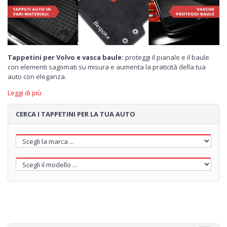
Tappetini per Volvo e vasca baule:
proteggi il pianale e il baule
con elementi sagomati su misura e aumenta la praticità della tua
auto con eleganza.
Leggi di più
Ideati per proteggere il pianale e il baule del tuo veicolo sono
CERCA I TAPPETINI PER LA TUA AUTO
realizzati con materiali di alta qualità e garantiscono praticità,
sicurezza e igiene.
I tappetini in gomma
, costruiti su misura per ogni modello della
casa automobilistica svedese, sono inodore e facili da pulire, basta
infatti un getto d'acqua. Tutto ciò senza rinunciare al design!
I tappetini in velluto
dei modelli ONE, PLUS e TOP possono essere