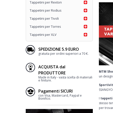
Tappetini per Rexton
Tappetini per Rodius
Tappetini per Tivoli
Tappetini per Torres
Tappetini per XLV
SPEDIZIONE 5.9 EURO
gratuita per ordini superiori a 70 €.
ACQUISTA dal
MTM Sho
PRODUTTORE
un design
Made in Italy - vasta scelta di materiali
e finiture.
Sportivi
SSANGYONG,
Pagamenti SICURI
con Visa, Mastercard, Paypal e
I
tappet
Bonifico.
stesso te
per trovar