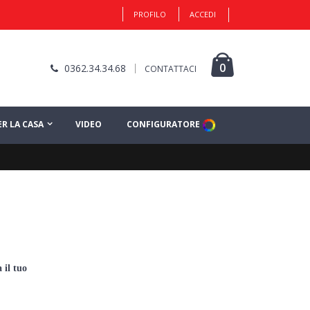
PROFILO
ACCEDI
0
0362.34.34.68
CONTATTACI
ER LA CASA
VIDEO
CONFIGURATORE
 il tuo