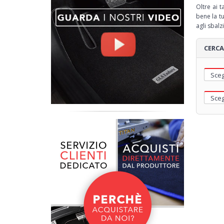
Oltre ai 
bene la 
agli sbalzi
CERCA