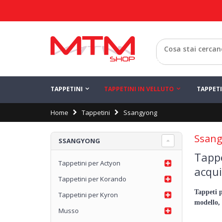
Indietro
TAPPETINI
TAPPETINI IN VELLUTO
TAPPET
Home
Tappetini
Ssangyong
Ssan
SSANGYONG
Tapp
Tappetini per Actyon
acqu
Tappetini per Korando
Tappeti p
Tappetini per Kyron
modello, 
Musso