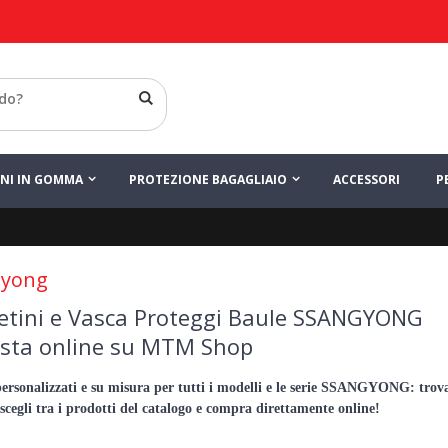
INI IN GOMMA
PROTEZIONE BAGAGLIAIO
ACCESSORI
P
gyong
etini e Vasca Proteggi Baule SSANGYONG
ista online su MTM Shop
ersonalizzati e su misura per tutti i modelli e le serie SSANGYONG: trova
scegli tra i prodotti del catalogo e compra direttamente online!