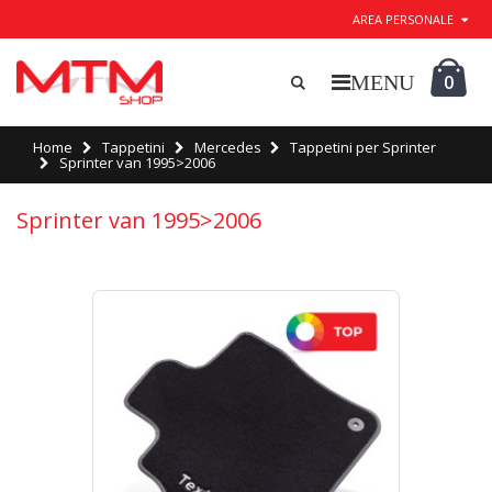
AREA PERSONALE
0
Home
Tappetini
Mercedes
Tappetini per Sprinter
Sprinter van 1995>2006
Sprinter van 1995>2006