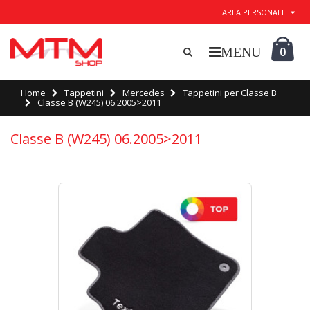
AREA PERSONALE
0
Home
Tappetini
Mercedes
Tappetini per Classe B
Classe B (W245) 06.2005>2011
Classe B (W245) 06.2005>2011