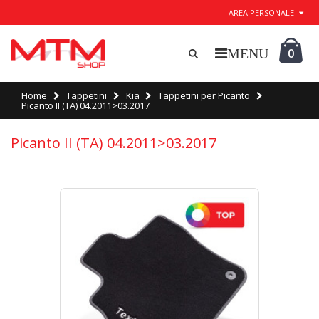
AREA PERSONALE
0
Home
Tappetini
Kia
Tappetini per Picanto
Picanto II (TA) 04.2011>03.2017
Picanto II (TA) 04.2011>03.2017