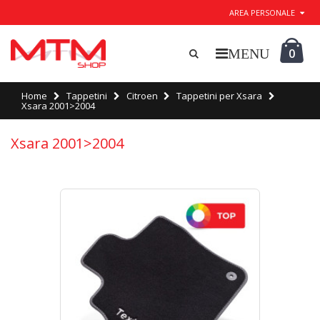
AREA PERSONALE
0
Home
Tappetini
Citroen
Tappetini per Xsara
Xsara 2001>2004
Xsara 2001>2004