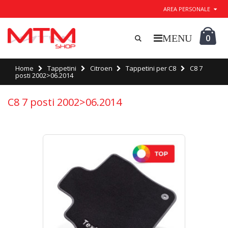
AREA PERSONALE
0
Home
Tappetini
Citroen
Tappetini per C8
C8 7
posti 2002>06.2014
C8 7 posti 2002>06.2014