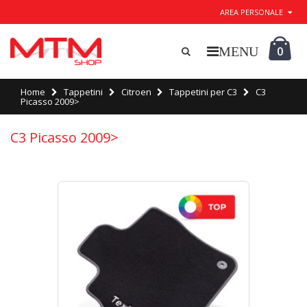
AREA PERSONALE
0
Home
Tappetini
Citroen
Tappetini per C3
C3
Picasso 2009>
C3 Picasso 2009>