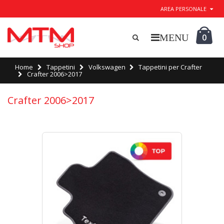
AREA PERSONALE
0
Home
Tappetini
Volkswagen
Tappetini per Crafter
Crafter 2006>2017
Crafter 2006>2017