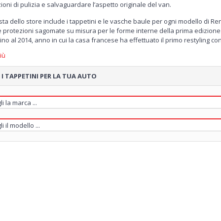
ioni di pulizia e salvaguardare l’aspetto originale del van.
ta dello store include i tappetini e le vasche baule per ogni modello di Re
e protezioni sagomate su misura per le forme interne della prima edizione 
ino al 2014, anno in cui la casa francese ha effettuato il primo restyling con 
i per la versione Van, potrai quindi trovare anche gli i
tappetini per Renaul
iù
 per offrire un grande comfort in ogni viaggio a tutti i passeggeri. Non p
ta per chi utilizza il veicolo per la propria attività lavorativa. Tra le divers
 I TAPPETINI PER LA TUA AUTO
rotettivi
tappetini a vaschetta 3D
, la soluzione ideale per proteggere il Ren
i 5cm.
etare il tuo set potrai infine scegliere una delle vasche baule su misura re
rafic. Un articolo di grande utilità soprattutto per la versione Bus del veicol
eri. Proteggi il tuo Renault Trafic con tappetini e vasche baule di grande 
ando delle esclusive offerte riservate alla vendita online.