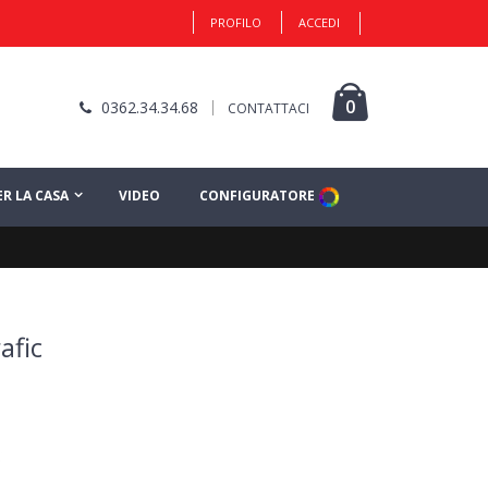
PROFILO
ACCEDI
0
0362.34.34.68
CONTATTACI
ER LA CASA
VIDEO
CONFIGURATORE
afic