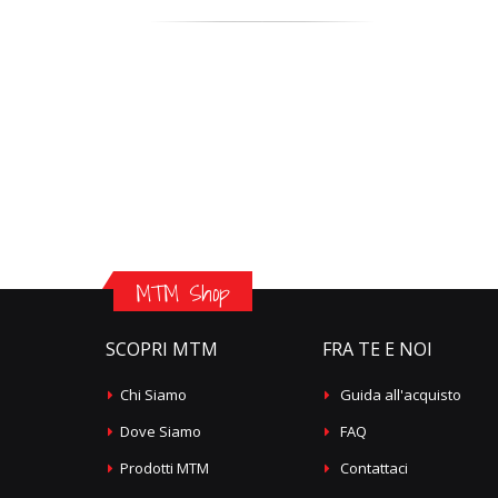
MTM Shop
SCOPRI MTM
FRA TE E NOI
Chi Siamo
Guida all'acquisto
Dove Siamo
FAQ
Prodotti MTM
Contattaci