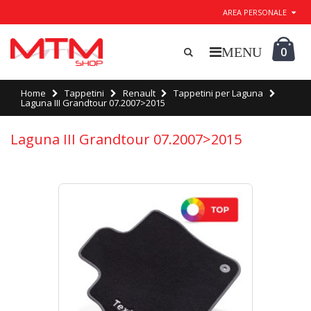
AREA PERSONALE
0
Home
Tappetini
Renault
Tappetini per Laguna
Laguna III Grandtour 07.2007>2015
Laguna III Grandtour 07.2007>2015