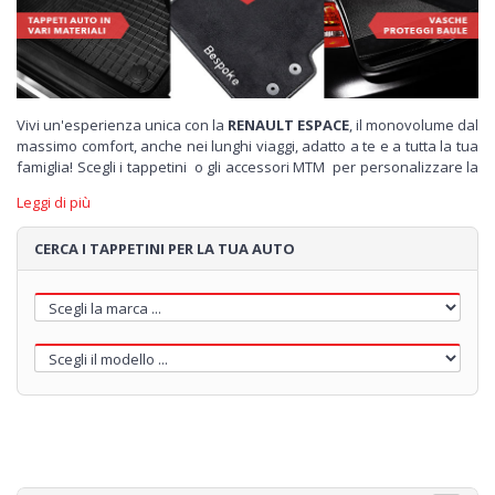
Vivi un'esperienza unica con la
RENAULT ESPACE
, il monovolume dal
massimo comfort, anche nei lunghi viaggi, adatto a te e a tutta la tua
famiglia! Scegli i tappetini o gli accessori MTM per personalizzare la
tua
RENAULT ESPACE
.
Leggi di più
MTM ti offre la possibilità di personalizzare i tuoi
tappetini in
moquette
o in
velluto pregiato
, aggiungendo un logo o un ricamo
CERCA I TAPPETINI PER LA TUA AUTO
a tuo piacere, ad esempio scrivendo il nome dei tuoi figli o il tuo.
Se preferisci la praticità e la pulizia, ti proponiamo il set di tappetini in
gomma, inodore, morbidi, resistenti e con un semplice getto d'acqua
tornano puliti!
Ti offriamo inoltre diversi modelli di
vasca
per la
protezione del
tuo baule.
In questo modo vogliamo preservare la tua auto dalle
intemperie e dalla sporcizia. Grazie alla vasca baule il carico resterà
fermo durante il viaggio in modo da poter guidare in tutta sicurezza!