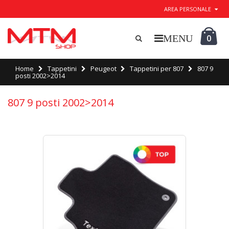
AREA PERSONALE
0
Home
Tappetini
Peugeot
Tappetini per 807
807 9
posti 2002>2014
807 9 posti 2002>2014