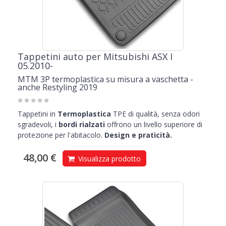
ASX,
per la massima protezione del tuo bagagliaio: sicura e
resistente, la
vasca proteggi baule
è la soluzione ottimale per
viaggiare in famiglia e portare con te il tuo amico a 4 zampe.
Tappetini auto per Mitsubishi ASX I
05.2010-
MTM 3P termoplastica su misura a vaschetta -
anche Restyling 2019
Tappetini in
Termoplastica
TPE di qualità, senza odori
sgradevoli, i
bordi rialzati
offrono un livello superiore di
protezione per l'abitacolo.
Design e praticità.
48,00 €
Visualizza prodotto