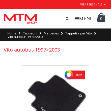
AREA PERSONALE
0
Home
Tappetini
Mercedes
Tappetini per Vito
Vito autobus 1997>2003
Vito autobus 1997>2003