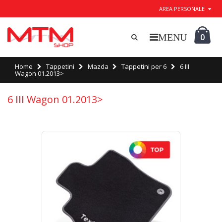
AREA PERSONALE
0
Home
Tappetini
Mazda
Tappetini per 6
6 III
Wagon 01.2013>
6 III Wagon 01.2013>