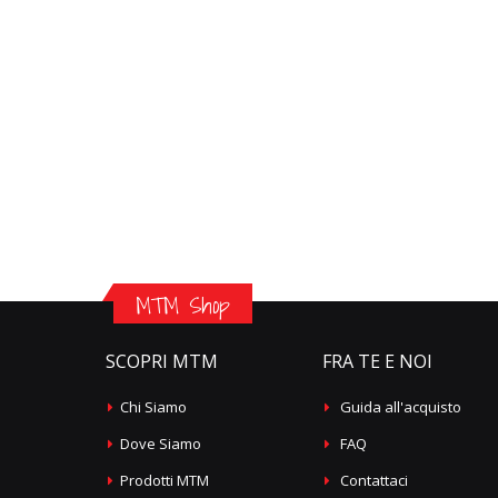
MTM Shop
SCOPRI MTM
FRA TE E NOI
Chi Siamo
Guida all'acquisto
Dove Siamo
FAQ
Prodotti MTM
Contattaci