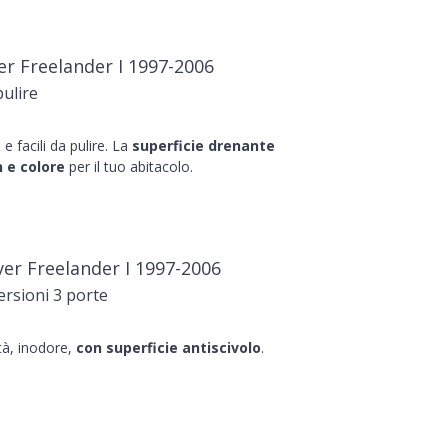
r Freelander I 1997-2006
pulire
e facili da pulire. La
superficie drenante
 e colore
per il tuo abitacolo.
ver Freelander I 1997-2006
rsioni 3 porte
ità, inodore,
con superficie antiscivolo
.