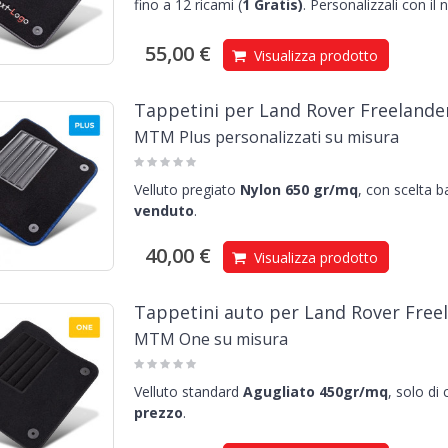
fino a 12 ricami (
1
Gratis)
.
Personalizzali con il
55,00 €
Visualizza prodotto
Tappetini per Land Rover Freelander
MTM Plus personalizzati su misura
Velluto pregiato
Nylon 650 gr/mq
, con scelta 
venduto
.
40,00 €
Visualizza prodotto
Tappetini auto per Land Rover Freel
MTM One su misura
Velluto standard
Agugliato 450gr/mq
, solo di
prezzo
.