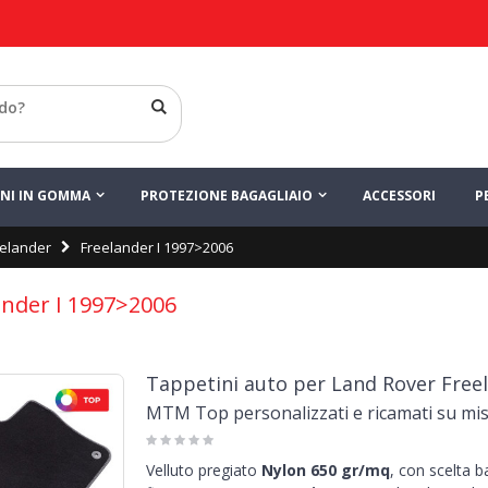
INI IN GOMMA
PROTEZIONE BAGAGLIAIO
ACCESSORI
P
eelander
Freelander I 1997>2006
ander I 1997>2006
Tappetini auto per Land Rover Freel
MTM Top personalizzati e ricamati su mi
Velluto pregiato
Nylon 650 gr/mq
, con scelta 