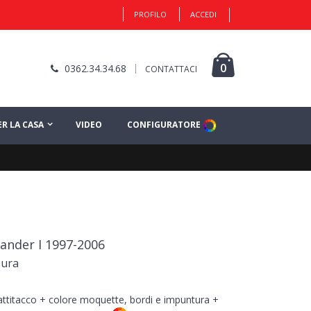
PROFILO
ACCEDI
0
0362.34.34.68
CONTATTACI
ER LA CASA
VIDEO
CONFIGURATORE
ander I 1997-2006
sura
battitacco + colore moquette, bordi e impuntura +