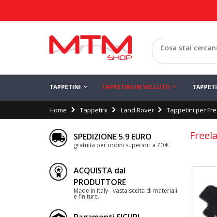
Indietro
TAPPETINI
TAPPETINI IN VELLUTO
TAPPET
Home
Tappetini
Land Rover
Tappetini per Fr
Freel
SPEDIZIONE 5.9 EURO
gratuita per ordini superiori a 70 €.
ACQUISTA dal
PRODUTTORE
Made in Italy - vasta scelta di materiali
e finiture.
Pagamenti SICURI