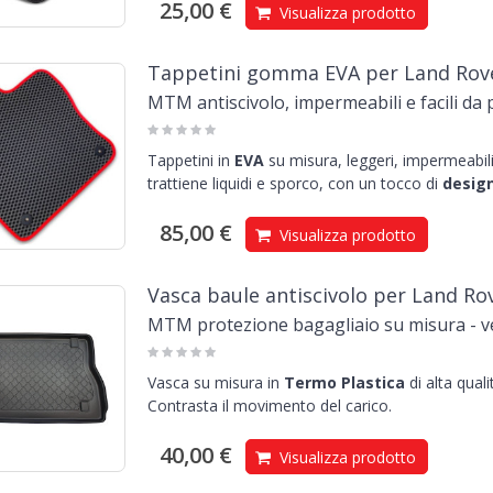
25,00 €
Visualizza prodotto
Tappetini gomma EVA per Land Rove
MTM antiscivolo, impermeabili e facili da 
Tappetini in
EVA
su misura, leggeri, impermeabili 
trattiene liquidi e sporco, con un tocco di
design
85,00 €
Visualizza prodotto
Vasca baule antiscivolo per Land Ro
MTM protezione bagagliaio su misura - ve
Vasca su misura in
Termo Plastica
di alta qual
Contrasta il movimento del carico.
40,00 €
Visualizza prodotto