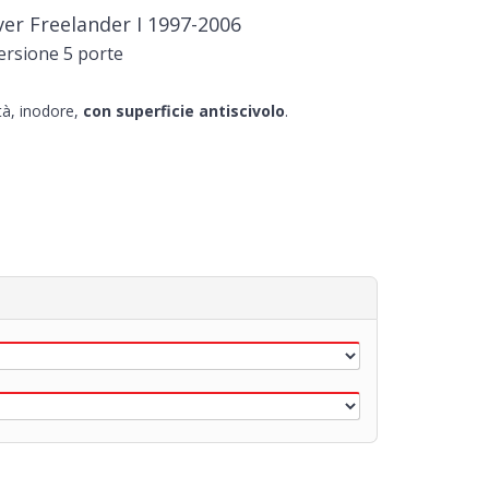
ver Freelander I 1997-2006
ersione 5 porte
ità, inodore,
con superficie antiscivolo
.