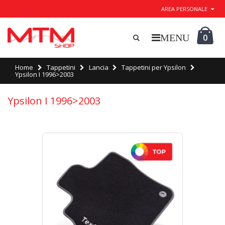
AREA PERSONALE
0
Home
Tappetini
Lancia
Tappetini per Ypsilon
Ypsilon I 1996>2003
Ypsilon I 1996>2003