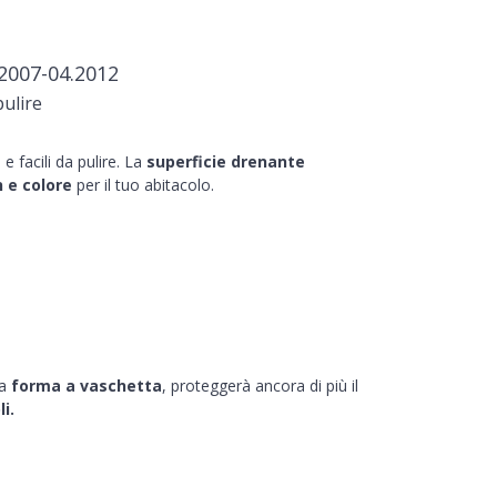
2007-04.2012
pulire
e facili da pulire. La
superficie drenante
 e colore
per il tuo abitacolo.
la
forma a vaschetta
, proteggerà ancora di più il
i.