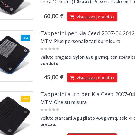
fino a 12 ricami (
1
Gratis)
.
Personalizzali con il
60,00 €
Visualizza prodotto
Tappetini per Kia Ceed 2007-04.2012
MTM Plus personalizzati su misura
Velluto pregiato
Nylon 650 gr/mq
, con scelta 
venduto
.
45,00 €
Visualizza prodotto
Tappetini auto per Kia Ceed 2007-04
MTM One su misura
Velluto standard
Agugliato 450gr/mq
, solo di
prezzo
.