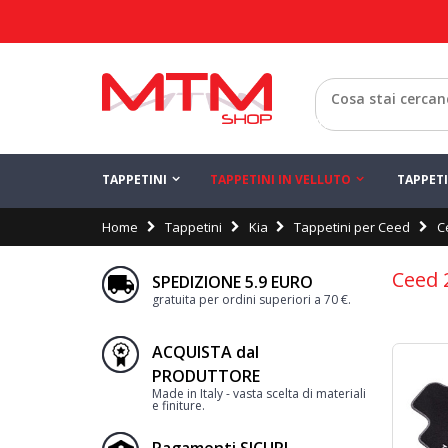
Indietro
TAPPETINI
TAPPETINI IN VELLUTO
TAPPET
Home
Tappetini
Kia
Tappetini per Ceed
C
Ceed 
SPEDIZIONE 5.9 EURO
gratuita per ordini superiori a 70 €.
ACQUISTA dal
PRODUTTORE
Made in Italy - vasta scelta di materiali
e finiture.
Pagamenti SICURI