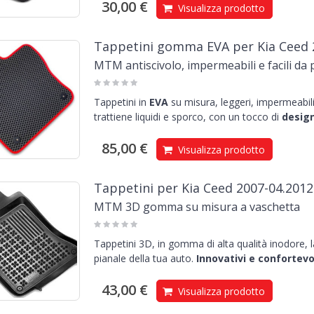
30,00 €
Visualizza prodotto
Tappetini gomma EVA per Kia Ceed 
MTM antiscivolo, impermeabili e facili da 
Tappetini in
EVA
su misura, leggeri, impermeabili 
trattiene liquidi e sporco, con un tocco di
design
85,00 €
Visualizza prodotto
Tappetini per Kia Ceed 2007-04.2012
MTM 3D gomma su misura a vaschetta
Tappetini 3D, in gomma di alta qualità inodore, 
pianale della tua auto.
Innovativi e confortevol
43,00 €
Visualizza prodotto