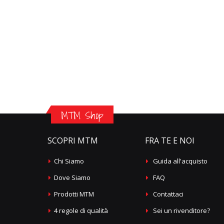
MTM Shop
SCOPRI MTM
FRA TE E NOI
Chi Siamo
Guida all'acquisto
Dove Siamo
FAQ
Prodotti MTM
Contattaci
4 regole di qualità
Sei un rivenditore?