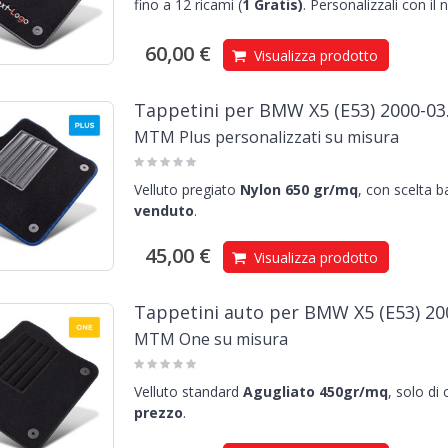
fino a 12 ricami (
1
Gratis)
.
Personalizzali con il
60,00 €
Visualizza prodotto
Tappetini per BMW X5 (E53) 2000-03
MTM Plus personalizzati su misura
Velluto pregiato
Nylon 650 gr/mq
, con scelta 
venduto
.
45,00 €
Visualizza prodotto
Tappetini auto per BMW X5 (E53) 20
MTM One su misura
Velluto standard
Agugliato 450gr/mq
, solo di
prezzo
.