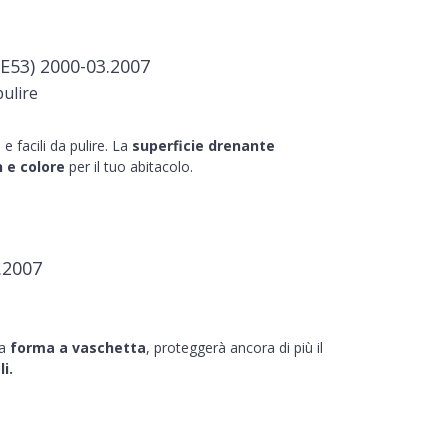
53) 2000-03.2007
pulire
e facili da pulire. La
superficie drenante
 e colore
per il tuo abitacolo.
.2007
la
forma a vaschetta
, proteggerà ancora di più il
i.