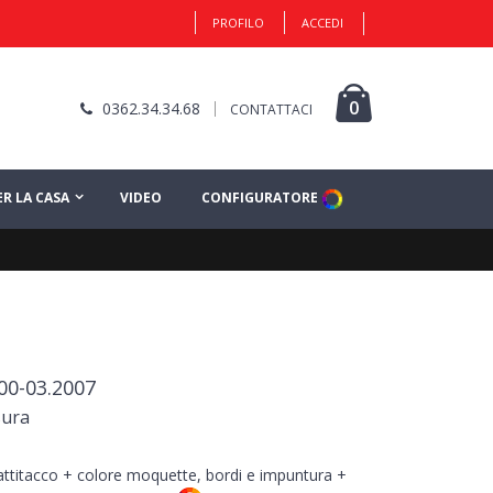
PROFILO
ACCEDI
0
0362.34.34.68
CONTATTACI
ER LA CASA
VIDEO
CONFIGURATORE
00-03.2007
sura
battitacco + colore moquette, bordi e impuntura +