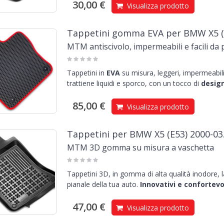
30,00 €
Visualizza prodotto
Tappetini gomma EVA per BMW X5 (E
MTM antiscivolo, impermeabili e facili da 
Tappetini in
EVA
su misura, leggeri, impermeabili 
trattiene liquidi e sporco, con un tocco di
design
85,00 €
Visualizza prodotto
Tappetini per BMW X5 (E53) 2000-03
MTM 3D gomma su misura a vaschetta
Tappetini 3D, in gomma di alta qualità inodore, 
pianale della tua auto.
Innovativi e confortevol
47,00 €
Visualizza prodotto