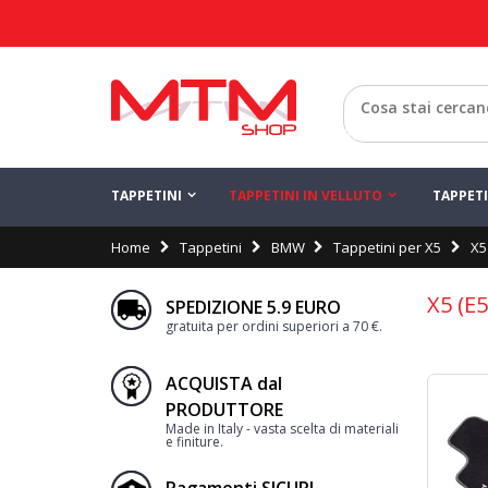
Indietro
TAPPETINI
TAPPETINI IN VELLUTO
TAPPET
Home
Tappetini
BMW
Tappetini per X5
X5
X5 (E
SPEDIZIONE 5.9 EURO
gratuita per ordini superiori a 70 €.
ACQUISTA dal
PRODUTTORE
Made in Italy - vasta scelta di materiali
e finiture.
Pagamenti SICURI