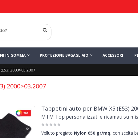
INI IN GOMMA
PROTEZIONE BAGAGLIAIO
ACCESSORI
P
 (E53) 2000>03.2007
53) 2000>03.2007
Tappetini auto per BMW X5 (E53) 20
MTM Top personalizzati e ricamati su mi
Velluto pregiato
Nylon 650 gr/mq
, con scelta 