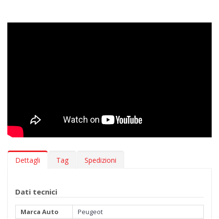
forma nel tempo ed è completamente inodore. I rinforzi per le
zone più soggette ad usura garantiscono resistenza. Il fondo
antiscivolo dei tappeti li mantiene stabili nella loro posizione,
permettendoti di guidare la tua Peugeot 308 III Electric 2024-
con tutto il comfort possibile.
Pulizia >
I tappetini in gomma 3D MTM sono estremamente
facili da pulire. Per la loro manutenzione è sufficiente un getto
d’acqua.
***I tappetini potrebbero avere un leggero profumo (vaniglia).
L'odore evapora entro poche settimane.***
Dettagli
Tag
Spedizioni
Dati tecnici
Marca Auto
Peugeot