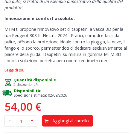
tua auto; si tratta di un esempio dimostrativo della qualità del
prodotto!
Innovazione e comfort assoluto.
MTM ti propone l’innovativo set di tappetini a vasca 3D per la
tua Peugeot 308 III Electric 2024-. Pratici, comodi e facili da
pulire, offrono la protezione ideale contro la pioggia, la neve, il
fango e lo sporco, permettendoti di dedicarti esclusivamente al
piacere della guida. I tappetini su misura in gomma MTM 3D
sono la soluzione perfetta per coprire centimetro per
centimetro ogni spazio del tuo abitacolo.
Leggi di più
Design >
l’alta qualità della gomma e la forma a vaschetta
Quantità disponibile
garantiscono una protezione completa. I margini del set sono
2 disponibile/i
alti circa 4-5 centimetri e consentono di trattenere eventuali
Disponibilità:
Spedizione stimata: 02/09/2026
liquidi e la sporcizia all’interno dei tappetini. Il pianale sottostante
54,00 €
resta asciutto e pulito, evitando così il rischio di cattivi odori e
muffa. Sono stati studiati appositamente per resistere ai raggi
UV, alle alte temperature e ai graffi. Designed in Italy, Made in
-
+
Aggiungi al carrello
EU.
Comodità >
Il materiale elastico e robusto mantiene la sua