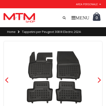
AREA PERSONALE
0
Home
Tappetini per Peugeot 308 III Electric 2024-