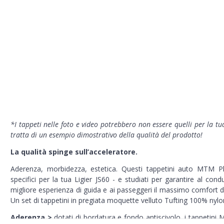
*I tappeti nelle foto e video potrebbero non essere quelli per la tu
tratta di un esempio dimostrativo della qualità del prodotto!
La qualità spinge sull’acceleratore.
Aderenza, morbidezza, estetica. Questi tappetini auto MTM P
specifici per la tua Ligier JS60 - e studiati per garantire al cond
migliore esperienza di guida e ai passeggeri il massimo comfort di
Un set di tappetini in pregiata moquette velluto Tufting 100% nylo
Aderenza >
dotati di bordatura e fondo antiscivolo, i tappetini