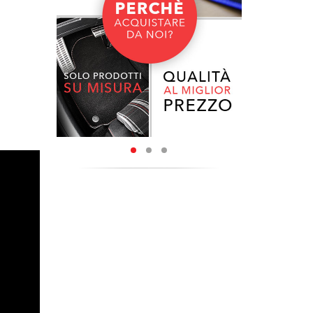
della tua
auto alla
pregiato
bra/pelo,
linea MTM
3
 numerose
.
olore dei
colore dei
tacco per
tappetini
tta a tuo
BATTITACCO