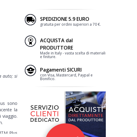
SPEDIZIONE 5.9 EURO
gratuita per ordini superiori a 70 €.
2
ACQUISTA dal
PRODUTTORE
Made in Italy - vasta scelta di materiali
e finiture.
Pagamenti SICURI
con Visa, Mastercard, Paypal e
a auto; si
Bonifico.
BORDO
lus sono
ucente la
 viaggio.
n.
 MTM Plus