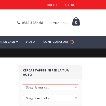
PROFILO
ACCEDI
1
0
0362.34.34.68
CONTATTACI
ER LA CASA
VIDEO
CONFIGURATORE
MOQUETTE
Clicca qui per cominciare
CERCA I TAPPETINI PER LA TUA
AUTO