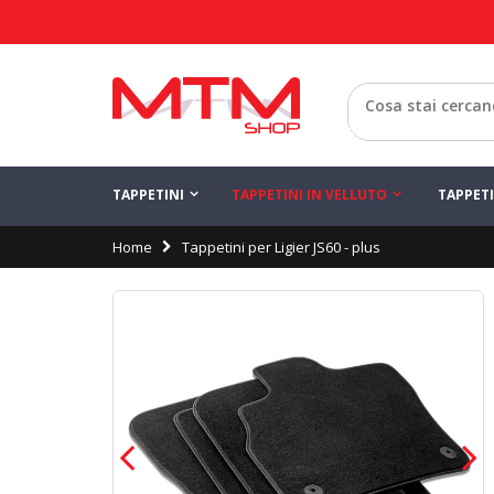
Configura il tuo
Salva
Ligier JS60
Indietro
TAPPETINI
TAPPETINI IN VELLUTO
TAPPET
Home
Tappetini per Ligier JS60 - plus