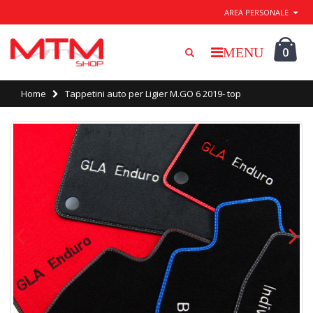
Esci / Salva
AREA PERSONALE
0
Home
Tappetini auto per Ligier M.GO 6 2019- top