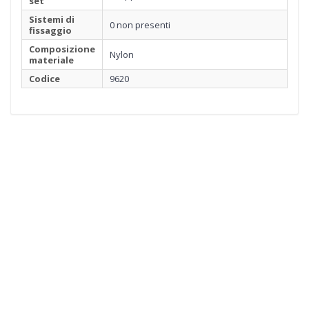
set
Sistemi di
0 non presenti
fissaggio
Composizione
Nylon
materiale
Codice
9620
1
MOQUETTE
Clicca qui per cominciare
2
BORDO
3
IMPUNTURA