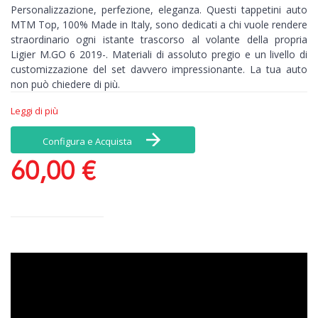
Personalizzazione, perfezione, eleganza. Questi tappetini auto
MTM Top, 1
00% Made in Italy,
sono dedicati a chi vuole rendere
straordinario ogni istante trascorso al volante della propria
Ligier M.GO 6 2019-. Materiali di assoluto pregio e un livello di
customizzazione del set davvero impressionante. La tua auto
non può chiedere di più.
Personalizzazione >
con i tappetini MTM Top hai una
Leggi di più
possibilità di scelta praticamente infinita di colori e materiali, più
un ricamo esclusivo già incluso nel prezzo: per marchiare i
Configura e Acquista
tappeti con il tuo nome o con il logo della tua auto. Non ci sono
60,00 €
limiti alle tue emozioni.
Perfezione >
i tappetini ricamati MTM Top conoscono a
memoria ogni singolo angolo della tua auto. Sagomati al
millimetro e con fondo antiscivolo: per un controllo totale,
chilometro dopo chilometro.
Eleganza >
la bellezza non è un optional.Il set è in velluto
Tufting 100% nylon, la moquette più esclusiva utilizzata solo
dalle migliori case automobilistiche. Realizzata a telaio, facile da
pulire e a fibra fitta e morbida. Come una carezza.