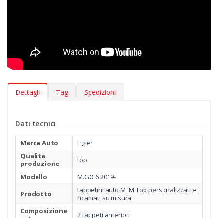
Oltre a scegliere il colore dei tappetini e il ricamo da applicare
sulla moquette, con la linea MTM Top puoi addirittura
selezionare il tipo di bordatura e il colore dell’impuntura più
adatto agli interni della tua Ligier M.GO 6 2019-. Puoi inoltre
decidere gratuitamente di avere il battitacco, per proteggere le
zone più soggette a usura, e di personalizzare i tappetini con
ulteriori ricami, per scrivere anche il nome della tua ragazza o
dei tuoi familiari.
Dettagli
Tag
Spedizioni
Dati tecnici
Marca Auto
Ligier
Qualita
top
produzione
Modello
M.GO 6 2019-
tappetini auto MTM Top personalizzati e
Prodotto
ricamati su misura
Composizione
2 tappeti anteriori