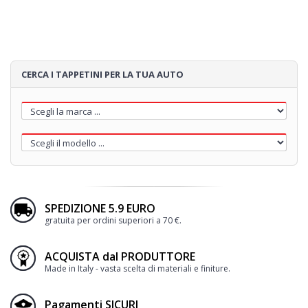
4
BATTITACCO
CERCA I TAPPETINI PER LA TUA AUTO
5
RICAMO
SPEDIZIONE 5.9 EURO
60€
gratuita per ordini superiori a 70 €.
Loading...
ACQUISTA dal PRODUTTORE
Made in Italy - vasta scelta di materiali e finiture.
Pagamenti SICURI