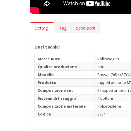
Dettagli
Tag
Spedizioni
Dati tecnici
Marca Auto
Volkswagen
Qualita produzione
one
Modello
Passat (B6) / (B7) 
Prodotto
tappeti per auto 
Composizione set
2 tappeti anteriori 
Sistemi di fissaggio
4 bottoni
Composizione materiale
Polipropilene
Codice
3734