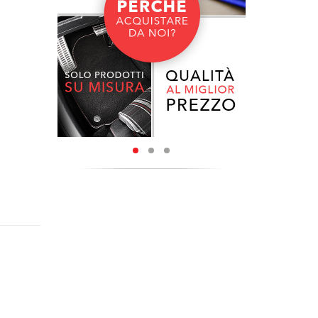
sivo, in
appeto in
 massima
oggette a
n velluto
.
ssat (B6)
con fondo
bordature
icevere i
della tua