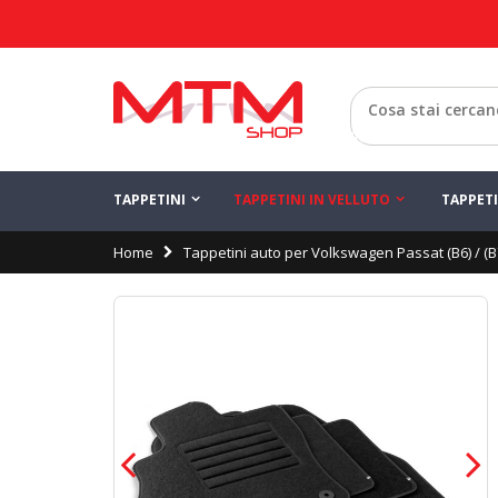
Indietro
TAPPETINI
TAPPETINI IN VELLUTO
TAPPET
Home
Tappetini auto per Volkswagen Passat (B6) / (B